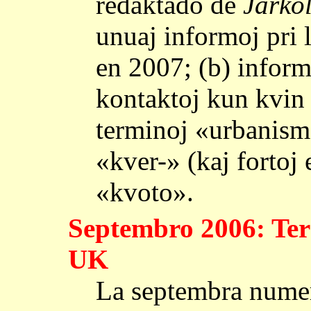
redaktado de
Jarko
unuaj informoj pri 
en 2007; (b) infor
kontaktoj kun kvin p
terminoj «urbanismo
«kver-» (kaj fortoj 
«kvoto».
Septembro 2006: Te
UK
La septembra nume