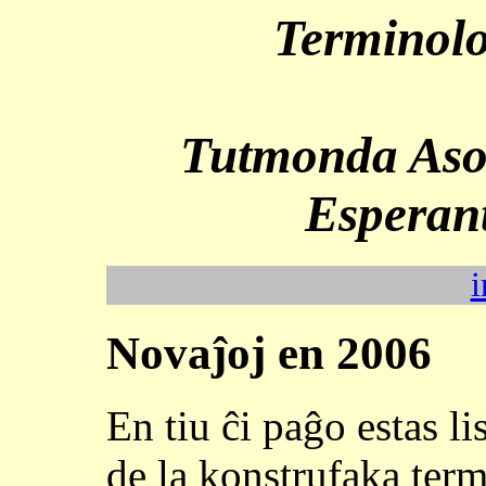
Terminolo
Tutmonda Asoc
Esperan
i
Novaĵoj en 2006
En tiu ĉi paĝo estas li
de la konstrufaka term