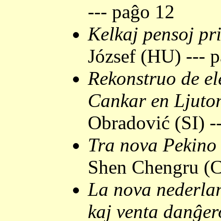
--- paĝo 12
Kelkaj pensoj pri
József (HU) --- 
Rekonstruo de el
Cankar en Ljuto
Obradović (SI) -
Tra nova Pekino 
Shen Chengru (C
La nova nederla
kaj venta danĝer