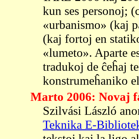
kun ses personoj; (c
«urbanismo» (kaj pa
(kaj fortoj en stati
«lumeto». Aparte es
tradukoj de ĉeĥaj t
konstrumeĥaniko el 
Marto 2006: Novaj f
Szilvási László ano
Teknika E-Bibliot
tekstoj kaj la ligo a