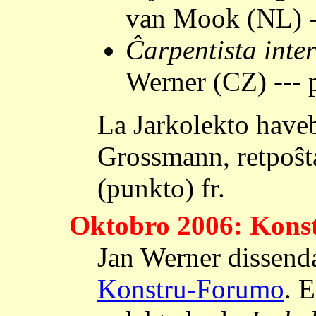
van Mook (NL) -
Ĉarpentista inter
Werner (CZ) --- 
La Jarkolekto have
Grossmann, retpoŝta
(punkto) fr.
Oktobro 2006: Kons
Jan Werner dissenda
Konstru-Forumo
. E