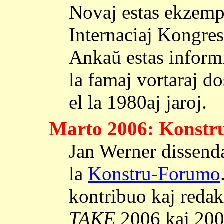
Novaj estas ekzempl
Internaciaj Kongres
Ankaŭ estas informi
la famaj vortaraj d
el la 1980aj jaroj.
Marto 2006: Konstr
Jan Werner dissenda
la
Konstru-Forumo
kontribuo kaj reda
TAKE
2006 kaj 200