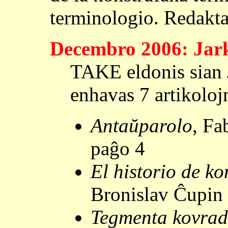
terminologio. Redakt
Decembro 2006: Jar
TAKE eldonis sian 
enhavas 7 artikoloj
Antaŭparolo
, Fa
paĝo 4
El historio de ko
Bronislav Ĉupin 
Tegmenta kovra